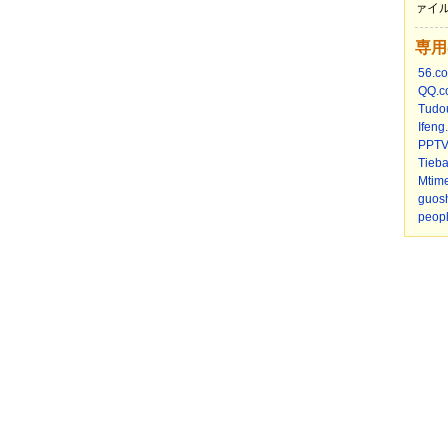
ァイル
専用
56.c
QQ.c
Tudo
Ifeng
PPTV
Tieb
Mtim
guos
peop