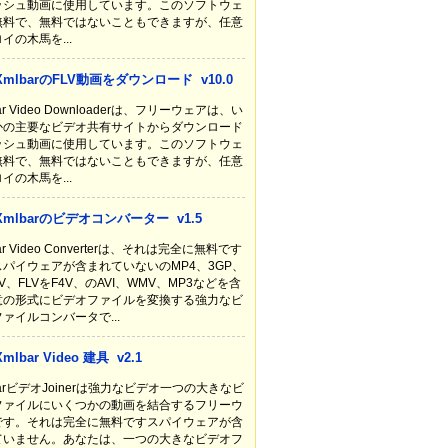
ッシュ動画に使用しています。このソフトウェ
無料で、無料ではないこともできますが、任意
イの木馬を...
XmlbarのFLV動画をダウンロード v10.0
ar Video Downloaderは、フリーウェアは、い
かの主要なビデオ共有サイトからダウンロード
ッシュ動画に使用しています。このソフトウェ
無料で、無料ではないこともできますが、任意
イの木馬を...
Xmlbarのビデオコンバーター v1.5
ar Video Converterは、それは完全に無料です
スパイウェアが含まれていないのMP4、3GP、
V、FLVをF4V、のAVI、WMV、MP3などを含
意の形式にビデオファイルを変換する強力なビ
ァイルコンバータで...
Xmlbar Video 建具 v2.1
barビデオJoinerは強力なビデオ一つの大きなビ
ファイルにいくつかの動画を結合するフリーウ
です。それは完全に無料ですスパイウェアが含
ていません。あなたは、一つの大きなビデオフ