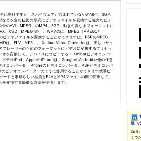
rは、それは完全に無料ですが、スパイウェアが含まれていないのMP4、3GP、
V、MP3などを含む任意の形式にビデオファイルを変換する強力なビデ
のAVI、MPEG、のMP4、3GP、動きの異なるフォーマットに
vX、XviD、MPEG4の）、WMVのは、MPEG（MPEG1と
CDのビデオファイルを変換することができますは、PSPのMPEG
は、FLV、MP3）。 Xmlbar Video Converterは、正しいサイ
ィアプレーヤーのためのフォーマットにビデオに変換するプリセッ
オを変換して、デバイスにコピーする！ Xmlbarビデオコンバー
iPod、AppleのiPhoneは、GoogleのAndroidや他の任意
オコンバータ、iPhoneのビデオコンバータ、PSPビデオコンバ
roidのビデオコンバーターのように使用することができます携帯ビ
ピードと素晴らしい品質とF4VとMP4ファイルの間で変換して、
イルを変換する簡単な方法を提供します。
版 v5
Xmlb
くつ