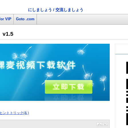
にしましょう / 交流しましょう
for VIP
Goto .com
v1.5
ヒントトリック(& )