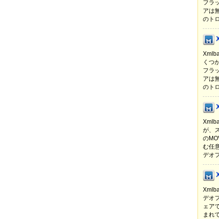
フラ
アは
のトロ
Xmlb
くつ
フラ
アは
のトロ
Xmlb
が、
のMO
む任
デオフ
Xml
デオ
ェア
まれ