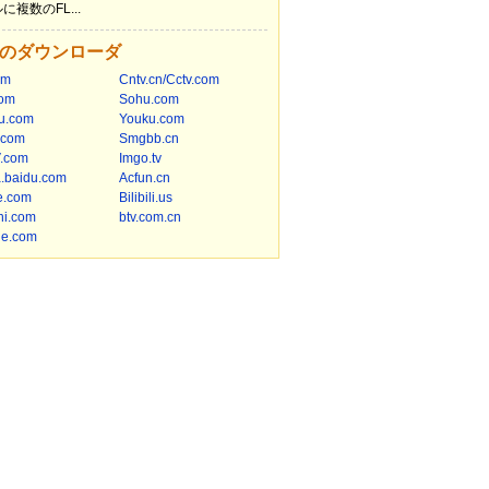
に複数のFL...
のダウンローダ
om
Cntv.cn/Cctv.com
om
Sohu.com
u.com
Youku.com
.com
Smgbb.cn
.com
Imgo.tv
a.baidu.com
Acfun.cn
e.com
Bilibili.us
hi.com
btv.com.cn
le.com