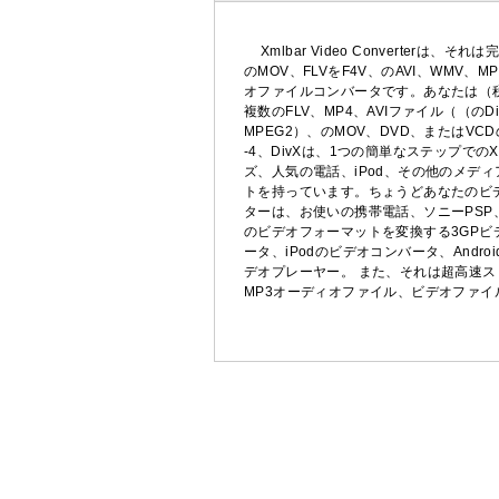
Xmlbar Video Converte
のMOV、FLVをF4V、のAVI、WM
オファイルコンバータです。あなたは（税金
複数のFLV、MP4、AVIファイル（（のDi
MPEG2）、のMOV、DVD、またはV
-4、DivXは、1つの簡単なステップでのXviD
ズ、人気の電話、iPod、その他のメデ
トを持っています。ちょうどあなたのビデ
ターは、お使いの携帯電話、ソニーPSP、ビデオ
のビデオフォーマットを変換する3GPビデ
ータ、iPodのビデオコンバータ、And
デオプレーヤー。 また、それは超高速ス
MP3オーディオファイル、ビデオファ