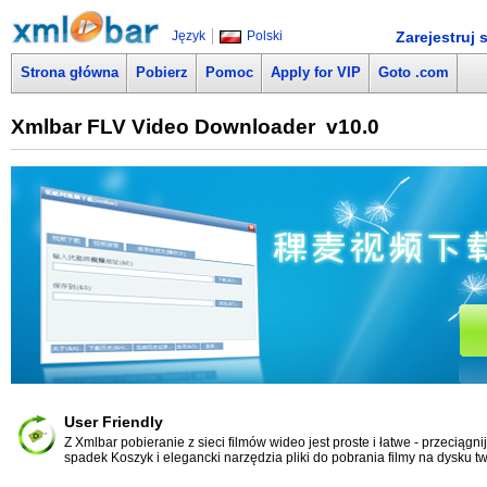
Język
Polski
Zarejestruj s
Strona główna
Pobierz
Pomoc
Apply for VIP
Goto .com
Xmlbar FLV Video Downloader v10.0
User Friendly
Z Xmlbar pobieranie z sieci filmów wideo jest proste i łatwe - przeciągn
spadek Koszyk i elegancki narzędzia pliki do pobrania filmy na dysku t