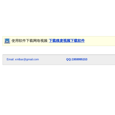
使用软件下载网络视频
下载稞麦视频下载软件
Email: xmlbar@gmail.com
QQ:1959995153