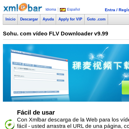
Idioma
Español
Entra / Regí
Inicio
Descargar
Ayuda
Apply for VIP
Goto .com
Sohu. com vídeo FLV Downloader v9.99
Fácil de usar
Con Xmlbar descarga de la Web para los víd
fácil - usted arrastra el URL de una página, c