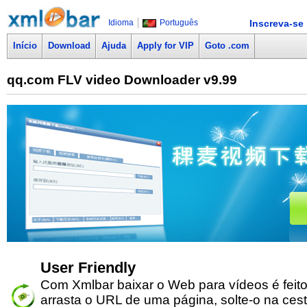
Idioma
Português
Inscreva-se 
Início
Download
Ajuda
Apply for VIP
Goto .com
qq.com FLV video Downloader v9.99
User Friendly
Com Xmlbar baixar o Web para vídeos é feito 
arrasta o URL de uma página, solte-o na ces