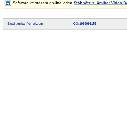
Software ke stažení on-line videa
Stáhněte si Xmlbar Video 
Email: xmlbar@gmail.com
QQ:1959995153