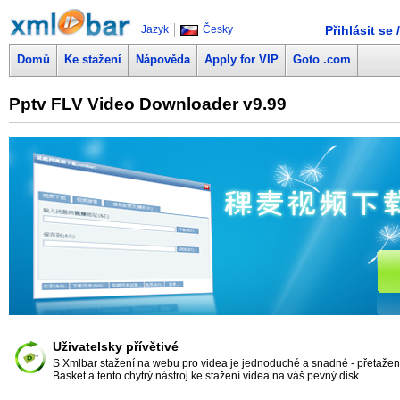
Jazyk
Česky
Přihlásit se 
Domů
Ke stažení
Nápověda
Apply for VIP
Goto .com
Pptv FLV Video Downloader v9.99
Uživatelsky přívětivé
S Xmlbar stažení na webu pro videa je jednoduché a snadné - přetažen
Basket a tento chytrý nástroj ke stažení videa na váš pevný disk.