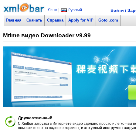
Язык
Русский
Войти / За
Главная
Скачать
Справка
Apply for VIP
Goto .com
Mtime видео Downloader v9.99
Дружественный
С Xmlbar загрузки в Интернете видео сделано просто и легко - вы
поместите его на падение корзины, и это умный инструмент загрузк