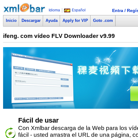
Idioma
Español
Entra / Regí
Inicio
Descargar
Ayuda
Apply for VIP
Goto .com
ifeng. com vídeo FLV Downloader v9.99
Fácil de usar
Con Xmlbar descarga de la Web para los víd
fácil - usted arrastra el URL de una página, c