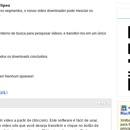
lipes
rios segmentos, o nosso video downloader pode mesclar os
.
erno de busca para pesquisar vídeos, e transferi-los em um único
 todos os downloads concluídos.
jan! Nenhum spyware!
s(& )
Mac/
 vídeo a partir de (btv.com). Este software é fácil de usar,
Xmlba
para 
 vídeo site que você deseja transferir e clique no botão de
princi