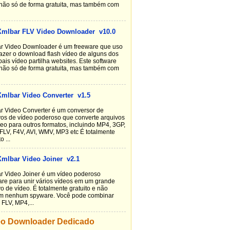
não só de forma gratuita, mas também com
Xmlbar FLV Video Downloader v10.0
r Video Downloader é um freeware que uso
fazer o download flash vídeo de alguns dos
pais vídeo partilha websites. Este software
não só de forma gratuita, mas também com
Xmlbar Video Converter v1.5
r Video Converter é um conversor de
vos de vídeo poderoso que converte arquivos
deo para outros formatos, incluindo MP4, 3GP,
FLV, F4V, AVI, WMV, MP3 etc É totalmente
o ...
Xmlbar Video Joiner v2.1
r Video Joiner é um vídeo poderoso
are para unir vários vídeos em um grande
o de vídeo. É totalmente gratuito e não
m nenhum spyware. Você pode combinar
 FLV, MP4,...
eo Downloader Dedicado