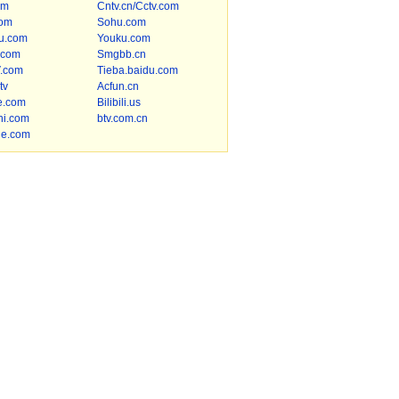
om
Cntv.cn/Cctv.com
om
Sohu.com
u.com
Youku.com
.com
Smgbb.cn
.com
Tieba.baidu.com
tv
Acfun.cn
e.com
Bilibili.us
hi.com
btv.com.cn
le.com