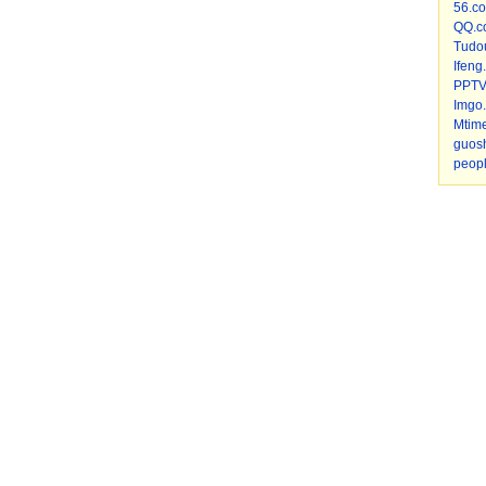
56.c
QQ.c
Tudo
Ifeng
PPTV
Imgo.
Mtim
guos
peop