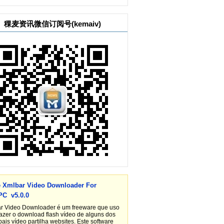
稞麦资讯微信订阅号(kemaiv)
e Xmlbar Video Downloader For
PC v5.0.0
r Video Downloader é um freeware que uso
fazer o download flash vídeo de alguns dos
pais vídeo partilha websites. Este software