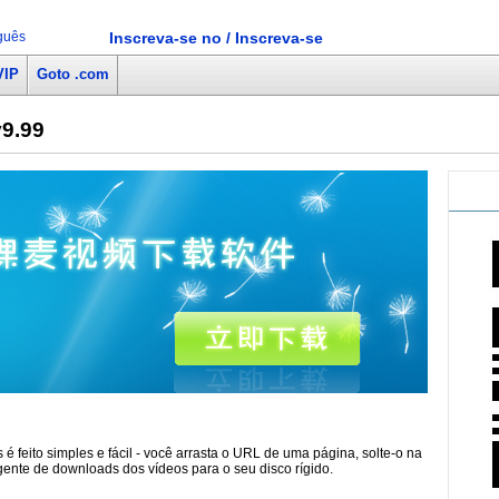
guês
Inscreva-se no / Inscreva-se
VIP
Goto .com
v9.99
 feito simples e fácil - você arrasta o URL de uma página, solte-o na
igente de downloads dos vídeos para o seu disco rígido.