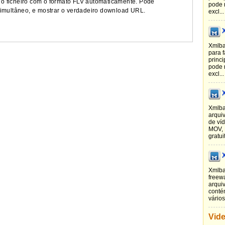
o ficheiro com o formato FLV automaticamente. Pode
pode 
 simultâneo, e mostrar o verdadeiro download URL.
excl...
Xmlba
para 
princi
pode 
excl...
Xmlba
arqui
de ví
MOV, 
gratuit
Xmlba
freew
arquiv
conté
vários
Vid