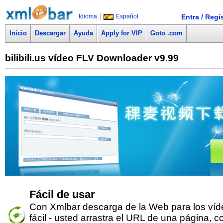
Idioma
Español
Entra / Regí
Inicio
Descargar
Ayuda
Apply for VIP
Goto .com
bilibili.us vídeo FLV Downloader v9.99
Fácil de usar
Con Xmlbar descarga de la Web para los víd
fácil - usted arrastra el URL de una página, c