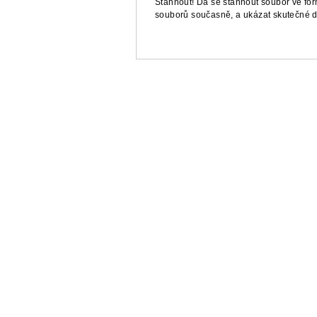
Stáhnout! Dá se stáhnout soubor ve fo
souborů současně, a ukázat skutečné