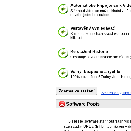
Automatické Připojte se k Vid
Stáhnout video se může skládat z ně
nového jednoho souboru.
Vestavěný vyhledávač
Xmlbar také přichází s vestavěnou-in 
kliknutí.
Ke stažení Historie
Obsahuje seznam historie pro všechny
Volný, bezpečné a rychlé
100% bezpečnost! Žádný virus! Ne tro
Screenshoty
Tipy a
Software Popis
Bilibili je software stáhnout flash vi
stačí zadat URL z (Bilibili.com).com vid