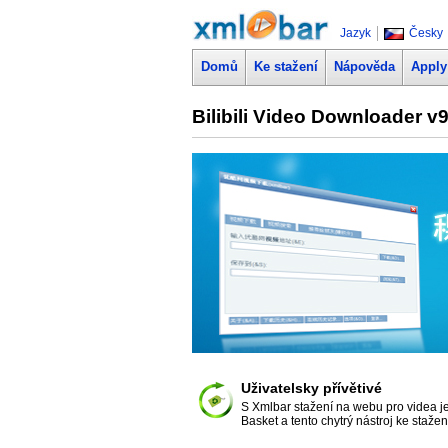
Jazyk
Česky
Domů
Ke stažení
Nápověda
Apply
Bilibili Video Downloader v
Uživatelsky přívětivé
S Xmlbar stažení na webu pro videa j
Basket a tento chytrý nástroj ke staže