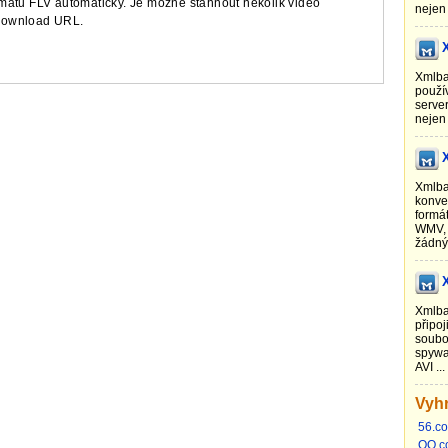
rmátu FLV automaticky. Je možné stáhnout několik video
nejen 
 download URL.
Xmlba
použív
server
nejen 
Xmlba
konver
formá
WMV, 
žádný
Xmlba
připoj
soubo
spywa
AVI ...
Vyh
56.c
QQ.c