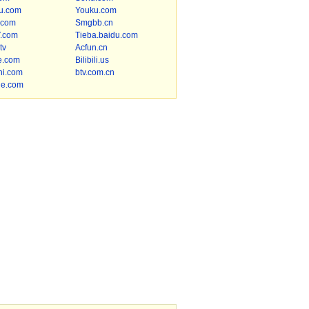
u.com
Youku.com
.com
Smgbb.cn
.com
Tieba.baidu.com
tv
Acfun.cn
e.com
Bilibili.us
hi.com
btv.com.cn
le.com