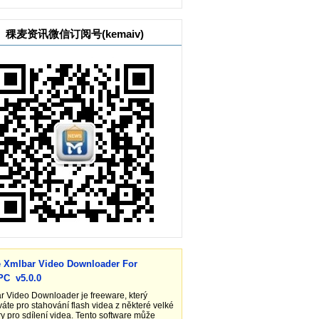
稞麦资讯微信订阅号(kemaiv)
e Xmlbar Video Downloader For
PC v5.0.0
r Video Downloader je freeware, který
áte pro stahování flash videa z některé velké
y pro sdílení videa. Tento software může