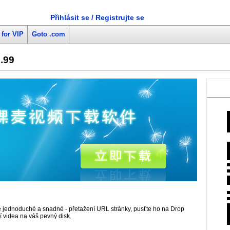
Přihlásit se / Registrujte se
 for VIP
Goto .com
9.99
e jednoduché a snadné - přetažení URL stránky, pusťte ho na Drop
ní videa na váš pevný disk.