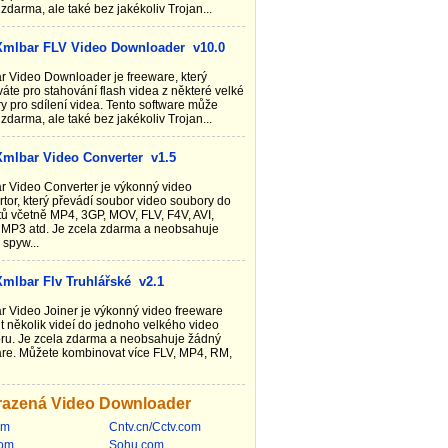
zdarma, ale také bez jakékoliv Trojan...
Xmlbar FLV Video Downloader v10.0
r Video Downloader je freeware, který
áte pro stahování flash videa z některé velké
y pro sdílení videa. Tento software může
zdarma, ale také bez jakékoliv Trojan...
Xmlbar Video Converter v1.5
r Video Converter je výkonný video
tor, který převádí soubor video soubory do
tů včetně MP4, 3GP, MOV, FLV, F4V, AVI,
MP3 atd. Je zcela zdarma a neobsahuje
 spyw...
Xmlbar Flv Truhlářské v2.1
r Video Joiner je výkonný video freeware
it několik videí do jednoho velkého video
ru. Je zcela zdarma a neobsahuje žádný
re. Můžete kombinovat více FLV, MP4, RM,
razená Video Downloader
om
Cntv.cn/Cctv.com
om
Sohu.com