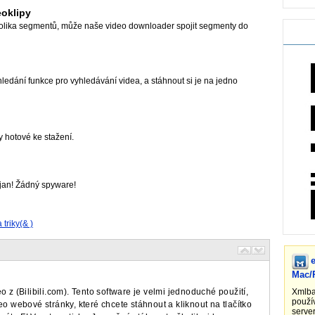
eoklipy
kolika segmentů, může naše video downloader spojit segmenty do
hledání funkce pro vyhledávání videa, a stáhnout si je na jedno
 hotové ke stažení.
jan! Žádný spyware!
 triky(& )
Mac/
deo z (Bilibili.com). Tento software je velmi jednoduché použití,
Xmlba
použív
eo webové stránky, které chcete stáhnout a kliknout na tlačítko
server