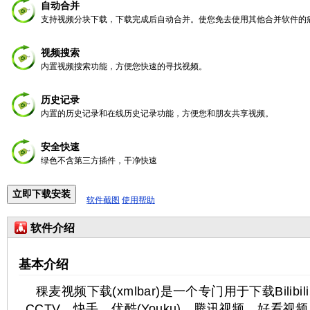
自动合并
支持视频分块下载，下载完成后自动合并。使您免去使用其他合并软件的
视频搜索
内置视频搜索功能，方便您快速的寻找视频。
历史记录
内置的历史记录和在线历史记录功能，方便您和朋友共享视频。
安全快速
绿色不含第三方插件，干净快速
软件截图
使用帮助
软件介绍
基本介绍
稞麦视频下载(xmlbar)是一个专门用于下载Bilib
CCTV、快手、优酷(Youku)、腾讯视频、好看