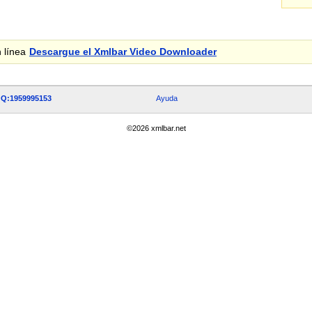
 línea
Descargue el Xmlbar Video Downloader
Q:1959995153
Ayuda
©
2026
xmlbar.net