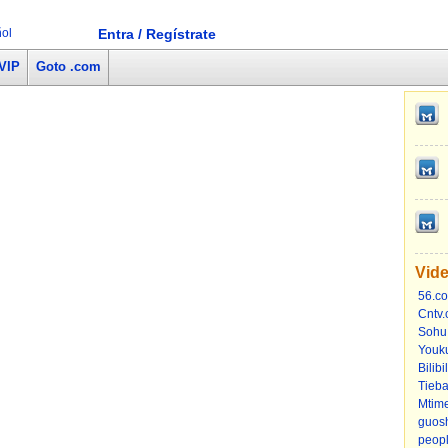
ol
Entra / Regístrate
 VIP
Goto .com
Vid
56.c
Cntv.
Sohu
Youk
Bilibi
Tieb
Mtim
guos
peop