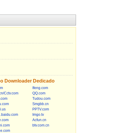
eo Downloader Dedicado
om
Ifeng.com
cn/Cctv.com
QQ.com
.com
Tudou.com
u.com
Smgbb.cn
li.us
PPTV.com
a.baidu.com
Imgo.tv
e.com
Acfun.cn
hi.com
btv.com.cn
le.com