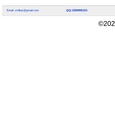
Email: xmlbar@gmail.com
QQ:1959995153
©
202