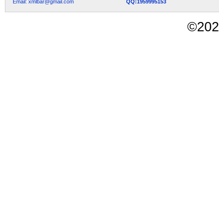
Email: xmlbar@gmail.com
QQ:1959995153
©
202