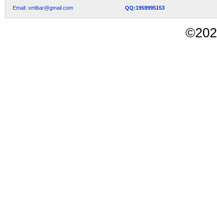
Email: xmlbar@gmail.com
QQ:1959995153
©
202