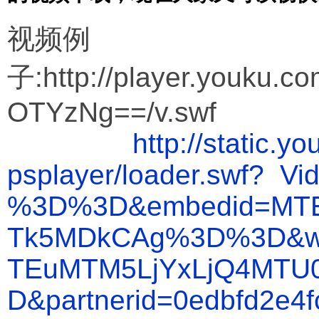
视频例
子:http://player.youku.c
OTYzNg==/v.swf
http://static.
psplayer/loader.swf? 
%3D%3D&embedid=MTE
Tk5MDkCAg%3D%3D&wd
TEuMTM5LjYxLjQ4MT
D&partnerid=0edbfd2e4