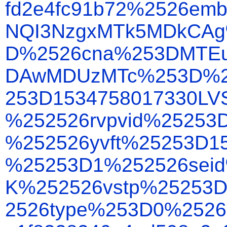
fd2e4fc91b72%2526em
NQI3NzgxMTk5MDkCA
D%2526cna%253DMTEu
DAwMDUzMTc%253D%25
253D1534758017330LV
%252526rvpvid%25253D
%252526yvft%25253D1
%25253D1%252526sei
K%252526vstp%25253
2526type%253D0%2526