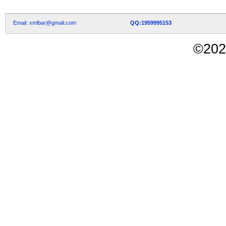
Email: xmlbar@gmail.com
QQ:1959995153
©
202