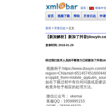
语言
简体中
首页
视频下载
帮助
开发日志
申请
首页
>
开发日志
> 正文
【新加解析】新加了抖音(douyin.c
发表时间: 2018-01-29
经过我们技术人员的不断努力已经新加了抖音(do
视频例子:https://www.douyin.com/sh
region=CN&mid=651457451600448
e=qq&tt_from=mobile_qq&utm_sou
如在下载过程中有任何问题或是建议
检查并给予相应的处理方法。
微信公众号： vkemai
客服QQ：1959995153