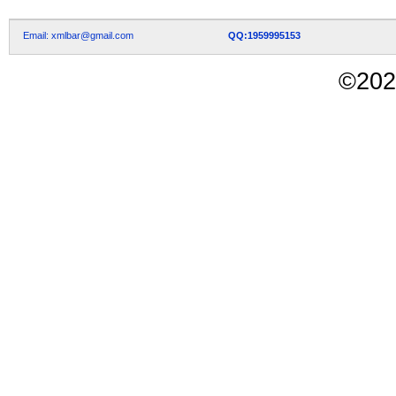
Email: xmlbar@gmail.com
QQ:1959995153
©
202