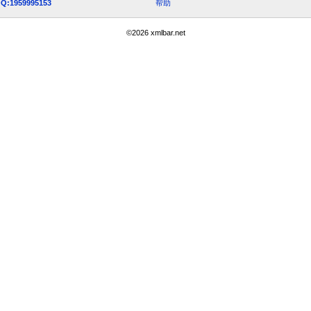
Q:1959995153
帮助
©
2026
xmlbar.net