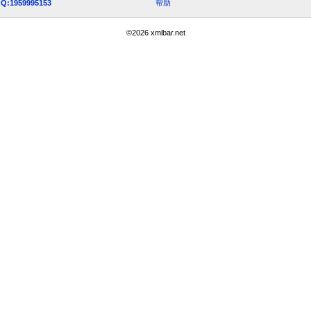
Q:1959995153
帮助
©
2026
xmlbar.net